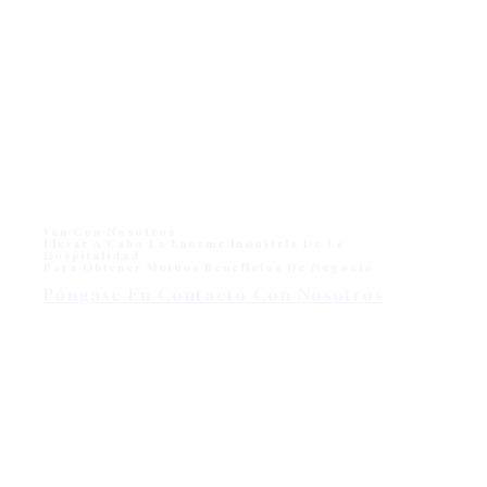
Monika tumbonas para la Playa y el Hotel Piscina al
aire libre
Monika Sun lounger for Beach and Hotel Outdoor Pool
One of sun loungers collection in modern outdoor
division - Wisanka, Monika…
Ven Con Nosotros
Llevar A Cabo La Enorme Industria De La
Hospitalidad
Para Obtener Mutuos Beneficios De Negocio
Póngase En Contacto Con Nosotros