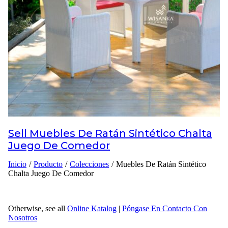
Inspiraciones
Póngase En Contacto
Con Nosotros
Acerca De Nosotros
Sell
Muebles De Ratán Sintético Chalta
¿por qué Elegir Nosotros
Juego De Comedor
Diseñador
Inicio
/
Producto
/
Colecciones
/
Muebles De Ratán Sintético
Chalta Juego De Comedor
Proyectos
Materiales
Otherwise, see all
Online Katalog
|
Póngase En Contacto Con
Preguntas frecuentes
Nosotros