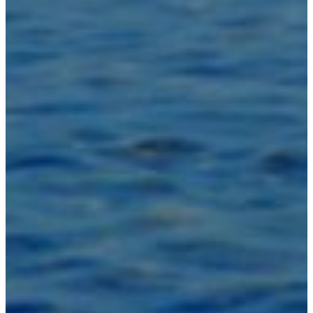
Inspiraciones
Póngase En Contacto
Con Nosotros
Acerca De Nosotros
¿por qué Elegir Nosotros
Diseñador
Proyectos
Materiales
Preguntas frecuentes