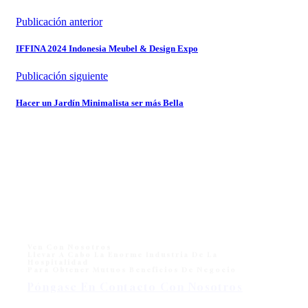
Publicación anterior
IFFINA 2024 Indonesia Meubel & Design Expo
Publicación siguiente
Hacer un Jardín Minimalista ser más Bella
Ven Con Nosotros
Llevar A Cabo La Enorme Industria De La
Hospitalidad
Para Obtener Mutuos Beneficios De Negocio
Póngase En Contacto Con Nosotros