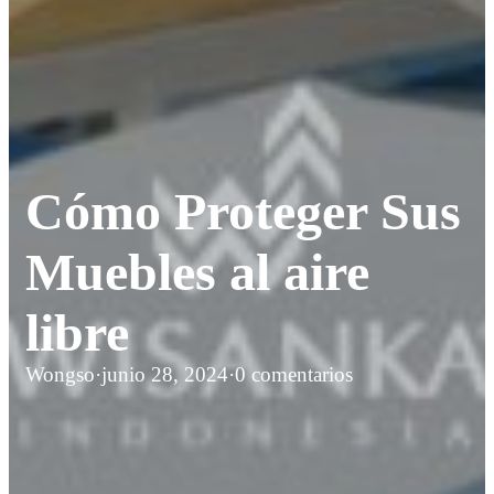
Cómo Proteger Sus
Muebles al aire
libre
Wongso
·
junio 28, 2024
·
0 comentarios