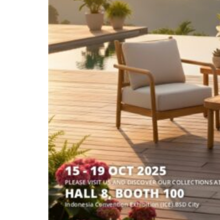
Inspiraciones
Póngase En Contacto
Con Nosotros
Acerca De Nosotros
¿por qué Elegir Nosotros
Diseñador
Proyectos
Materiales
Preguntas frecuentes