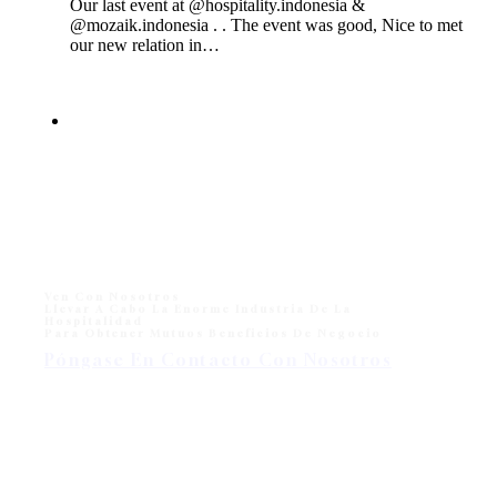
Our last event at @hospitality.indonesia &
@mozaik.indonesia . . The event was good, Nice to met
our new relation in…
Ven Con Nosotros
Llevar A Cabo La Enorme Industria De La
Hospitalidad
Para Obtener Mutuos Beneficios De Negocio
Póngase En Contacto Con Nosotros