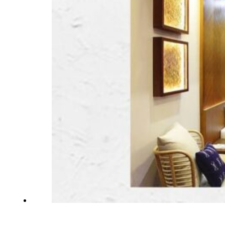
Inspiraciones
Póngase En Contacto
Con Nosotros
Acerca De Nosotros
¿por qué Elegir Nosotros
Diseñador
Proyectos
Materiales
Preguntas frecuentes