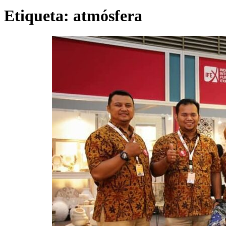
Casa
Etiqueta:
atmósfera
Productos
Colecciones
Inspiraciones
Póngase En Contac
Acerca De Nosotros
¿por qué Elegir Nosotros