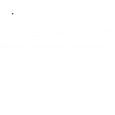
Ven Con Nosotros
Llevar A Cabo La Enorme Industria De La Hospitalida
Para Obtener Mutuos Beneficios De Negocio
Póngase En Contacto Con Nosotros