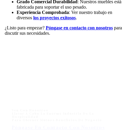
Grado Comercial Durabilidad
: Nuestros muebles está
fabricada para soportar el uso pesado.
Experiencia Comprobada
: Ver nuestro trabajo en
diversos
los proyectos exitosos
.
¿Listo para empezar?
Póngase en contacto con nosotros
para
discutir sus necesidades.
Ven Con Nosotros
Llevar A Cabo La Enorme Industria De La
Hospitalidad
Para Obtener Mutuos Beneficios De Negocio
Póngase En Contacto Con Nosotros