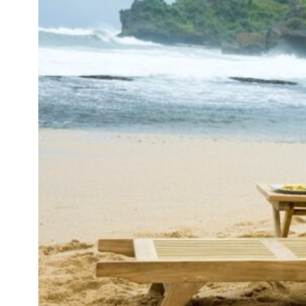
Inspiraciones
Póngase En Contacto
Con Nosotros
Acerca De Nosotros
¿por qué Elegir Nosotros
Diseñador
Proyectos
Materiales
Preguntas frecuentes