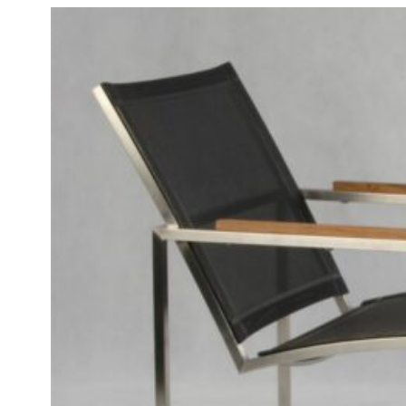
Inspirationen
Kontaktieren Sie Uns
Über Uns
warum Uns Wählen
Designer
Projekte
Materialien
FAQ