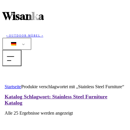
Wisanka
• OUTDOOR-MÖBEL •
Home
Startseite
Produkte verschlagwortet mit „Stainless Steel Furniture“
Produkte
Katalog
Schlagwort: Stainless Steel Furniture
Katalog
Sammlungen
Alle 25 Ergebnisse werden angezeigt