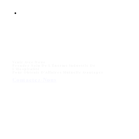
Venir Avec Nous
Prendre Soin De L'Énorme Industrie De
L'Hospitalité
Pour Obtenir D'Affaires Mutuelle Avantages
Contactez-Nous