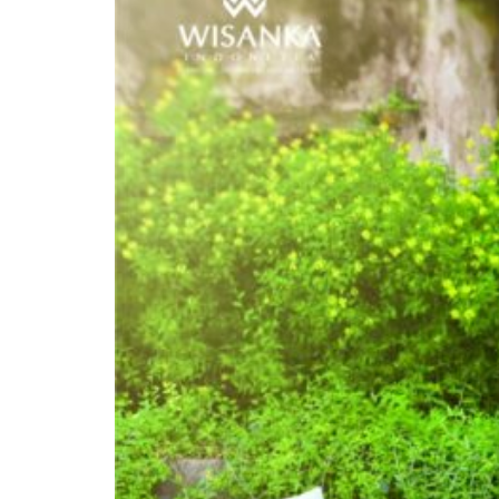
Inspirations
Contactez-Nous
À Propos De Nous
pourquoi Nous Choisir
Designer
Projets
Matériaux
FAQ