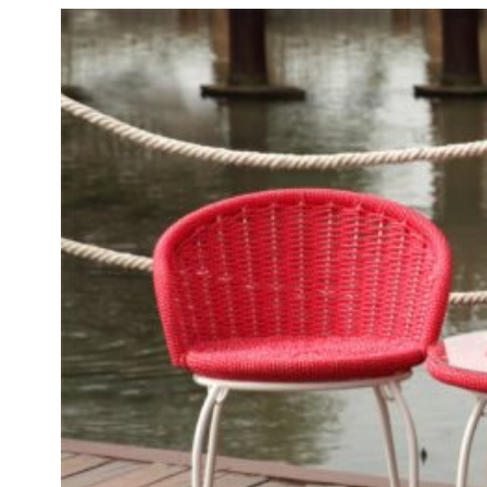
Inspirations
Contactez-Nous
À Propos De Nous
pourquoi Nous Choisir
Designer
Projets
Matériaux
FAQ