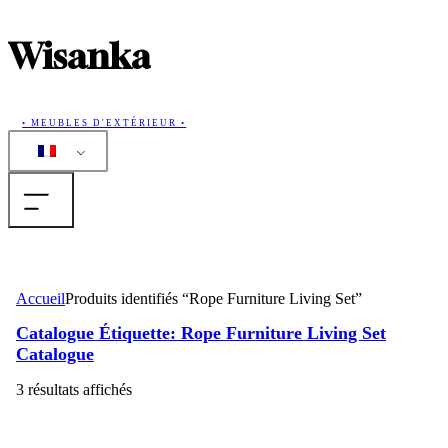
Wisanka
• MEUBLES D'EXTÉRIEUR •
La maison
Accueil
Produits identifiés “Rope Furniture Living Set”
Produits
Catalogue
Étiquette: Rope Furniture Living Set
Catalogue
Collections
3 résultats affichés