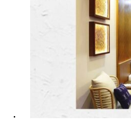
Inspirationen
Kontaktieren Sie Uns
Über Uns
warum Uns Wählen
Designer
Projekte
Materialien
FAQ