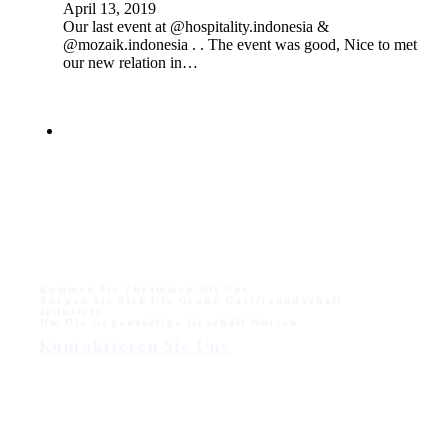
April 13, 2019
Our last event at @hospitality.indonesia &
@mozaik.indonesia . . The event was good, Nice to met
our new relation in…
Kommen Sie Zusammen Mit Uns
Sorgen Sie Sich Die Große Gastfreundschaft
Industrie
Um Die Gegenseitige Geschäft Nutzen
Kontaktieren Sie Uns