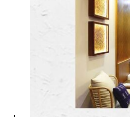
Inspirationen
Kontaktieren Sie Uns
Über Uns
warum Uns Wählen
Designer
Projekte
Materialien
FAQ