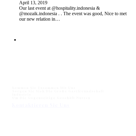
April 13, 2019
Our last event at @hospitality.indonesia &
@mozaik.indonesia . . The event was good, Nice to met
our new relation in…
Kommen Sie Zusammen Mit Uns
Sorgen Sie Sich Die Große Gastfreundschaft
Industrie
Um Die Gegenseitige Geschäft Nutzen
Kontaktieren Sie Uns