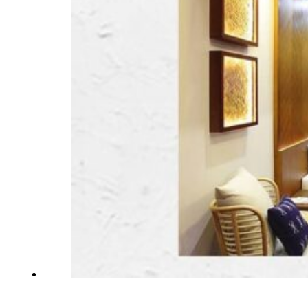
Inspirationen
Kontaktieren Sie Uns
Über Uns
warum Uns Wählen
Designer
Projekte
Materialien
FAQ