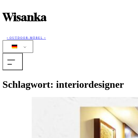
Wisanka
• OUTDOOR-MÖBEL •
Home
Schlagwort:
interiordesigner
Produkte
Sammlungen