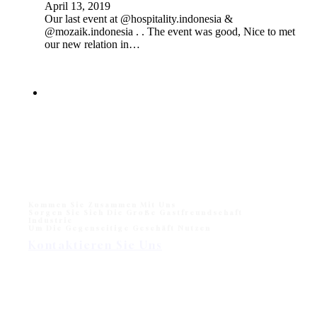
April 13, 2019
Our last event at @hospitality.indonesia &
@mozaik.indonesia . . The event was good, Nice to met
our new relation in…
Kommen Sie Zusammen Mit Uns
Sorgen Sie Sich Die Große Gastfreundschaft
Industrie
Um Die Gegenseitige Geschäft Nutzen
Kontaktieren Sie Uns