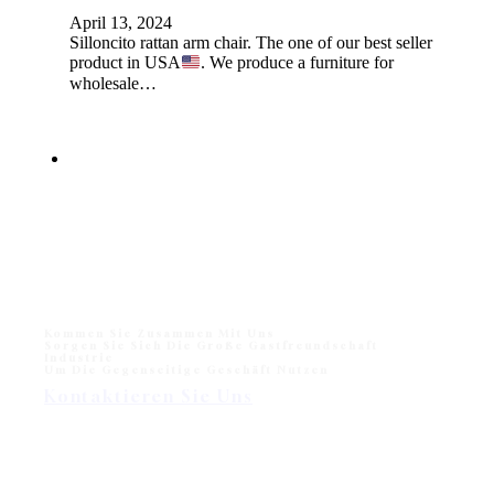
April 13, 2024
Silloncito rattan arm chair. The one of our best seller
product in USA
. We produce a furniture for
wholesale…
Kommen Sie Zusammen Mit Uns
Sorgen Sie Sich Die Große Gastfreundschaft
Industrie
Um Die Gegenseitige Geschäft Nutzen
Kontaktieren Sie Uns