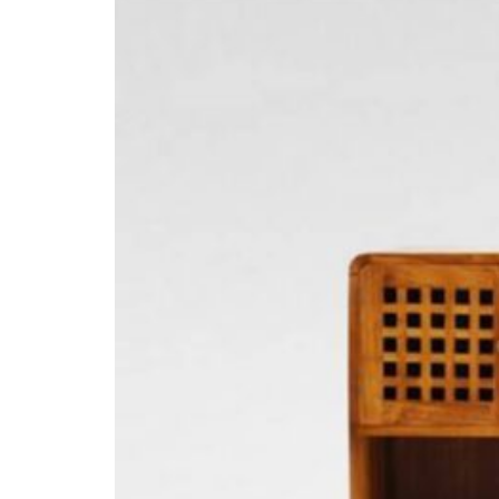
Inspirationen
Kontaktieren Sie Uns
Über Uns
warum Uns Wählen
Designer
Projekte
Materialien
FAQ