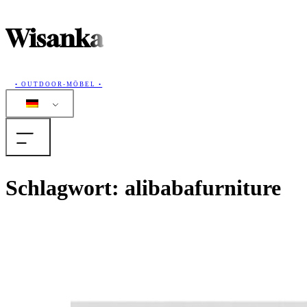
Wisanka
• OUTDOOR-MÖBEL •
Home
Schlagwort:
alibabafurniture
Produkte
Sammlungen