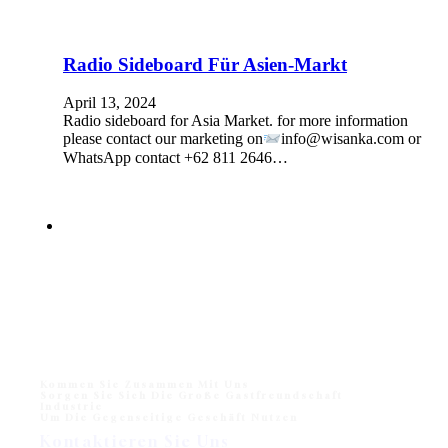
Radio Sideboard Für Asien-Markt
April 13, 2024
Radio sideboard for Asia Market. for more information
please contact our marketing on
info@wisanka.com or
WhatsApp contact +62 811 2646…
Kommen Sie Zusammen Mit Uns
Sorgen Sie Sich Die Große Gastfreundschaft
Industrie
Um Die Gegenseitige Geschäft Nutzen
Kontaktieren Sie Uns