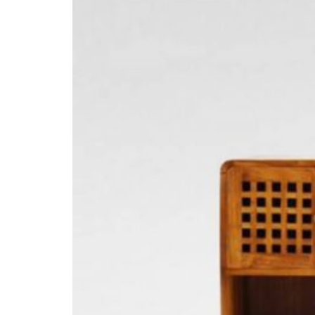
Inspirationen
Kontaktieren Sie Uns
Über Uns
warum Uns Wählen
Designer
Projekte
Materialien
FAQ