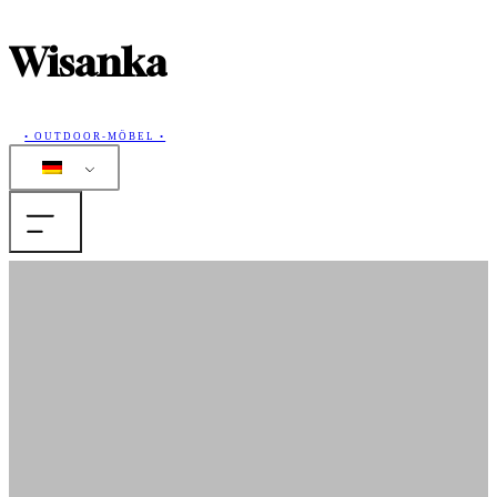
Wisanka
• OUTDOOR-MÖBEL •
Home
Produkte
Sammlungen