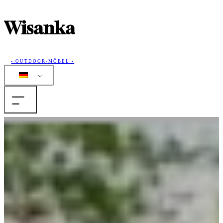
Wisanka
• OUTDOOR-MÖBEL •
Home
Produkte
Sammlungen