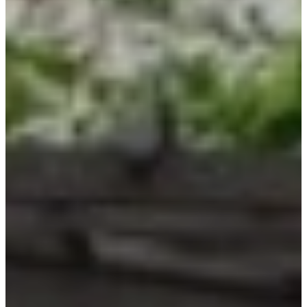
Inspirationen
Kontaktieren Sie Uns
Über Uns
warum Uns Wählen
Designer
Projekte
Materialien
FAQ